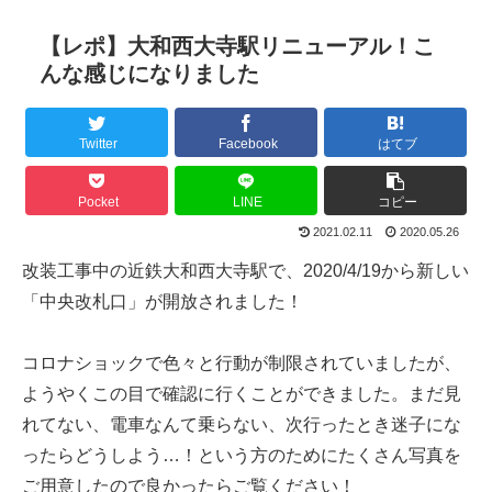
【レポ】大和西大寺駅リニューアル！こ
んな感じになりました
Twitter
Facebook
はてブ
Pocket
LINE
コピー
2021.02.11
2020.05.26
改装工事中の近鉄大和西大寺駅で、2020/4/19から新しい
「中央改札口」が開放されました！
コロナショックで色々と行動が制限されていましたが、
ようやくこの目で確認に行くことができました。まだ見
れてない、電車なんて乗らない、次行ったとき迷子にな
ったらどうしよう…！という方のためにたくさん写真を
ご用意したので良かったらご覧ください！