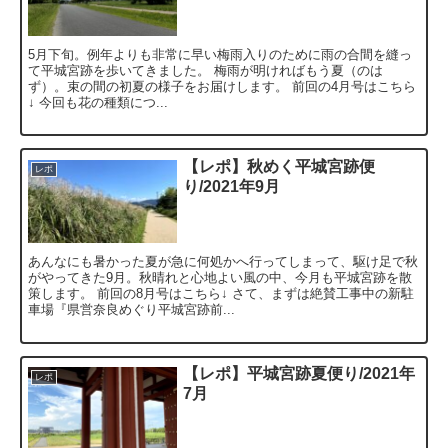
5月下旬。例年よりも非常に早い梅雨入りのために雨の合間を縫っ
て平城宮跡を歩いてきました。 梅雨が明ければもう夏（のは
ず）。束の間の初夏の様子をお届けします。 前回の4月号はこちら
↓ 今回も花の種類につ...
【レポ】秋めく平城宮跡便
レポ
り/2021年9月
あんなにも暑かった夏が急に何処かへ行ってしまって、駆け足で秋
がやってきた9月。秋晴れと心地よい風の中、今月も平城宮跡を散
策します。 前回の8月号はこちら↓ さて、まずは絶賛工事中の新駐
車場『県営奈良めぐり平城宮跡前...
【レポ】平城宮跡夏便り/2021年
レポ
7月