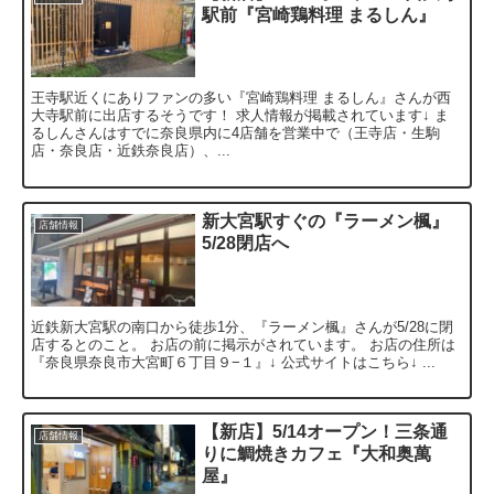
駅前『宮崎鶏料理 まるしん』
王寺駅近くにありファンの多い『宮崎鶏料理 まるしん』さんが西
大寺駅前に出店するそうです！ 求人情報が掲載されています↓ ま
るしんさんはすでに奈良県内に4店舗を営業中で（王寺店・生駒
店・奈良店・近鉄奈良店）、...
新大宮駅すぐの『ラーメン楓』
店舗情報
5/28閉店へ
近鉄新大宮駅の南口から徒歩1分、『ラーメン楓』さんが5/28に閉
店するとのこと。 お店の前に掲示がされています。 お店の住所は
『奈良県奈良市大宮町６丁目９−１』↓ 公式サイトはこちら↓ ...
【新店】5/14オープン！三条通
店舗情報
りに鯛焼きカフェ『大和奥萬
屋』