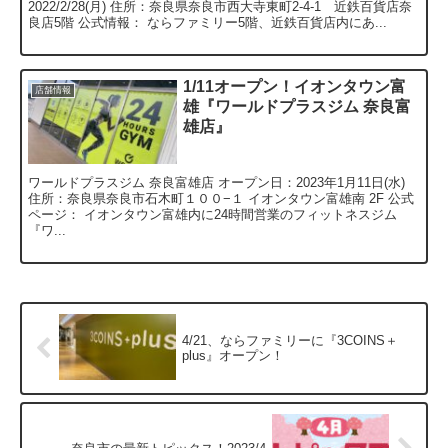
2022/2/28(月) 住所：奈良県奈良市西大寺東町2-4-1 近鉄百貨店奈
良店5階 公式情報： ならファミリー5階、近鉄百貨店内にあ...
1/11オープン！イオンタウン富
店舗情報
雄『ワールドプラスジム 奈良富
雄店』
ワールドプラスジム 奈良富雄店 オープン日：2023年1月11日(水)
住所：奈良県奈良市石木町１００−１ イオンタウン富雄南 2F 公式
ページ： イオンタウン富雄内に24時間営業のフィットネスジム
『ワ...
4/21、ならファミリーに『3COINS＋
plus』オープン！