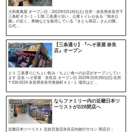
大和奥萬屋 オープン日：2022年5月14日(土) 住所：奈良県奈良市下
三条町４３−１－1 階 三条通り沿い、公衆トイレがある『旭水公
園』の近く。果物などを販売している『きとら商店』さんの隣。
公式...
【三条通り】『へそ茶屋 奈良
店舗情報
店』オープン
とり 三条通りにちょい飲み・ちょい食べのお店がオープンしてい
ます 店名 へそ茶屋 奈良店 オープン日 2023年10月29日(日) 住所
〒630-8224 奈良県奈良市角振町４１−１ 場所はど...
ならファミリー内の近畿日本ツ
店舗情報
ーリストが2/28閉店へ
近畿日本ツーリスト 近鉄百貨店奈良店内旅行サロン 閉店日：