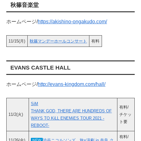
秋篠音楽堂
ホームページ/
https://akishino-ongakudo.com/
11/15(月)
秋篠マンデーホールコンサート
有料
EVANS CASTLE HALL
ホームページ/
http://evans-kingdom.com/hall/
SiM
有料/
THANK GOD, THERE ARE HUNDREDS OF
11/2(火)
チケッ
WAYS TO KiLL ENEMiES TOUR 2021 -
ト要
REBOOT-
有料/
11/26(金)
渋谷ニコルソンズ 旅×演劇 in 奈良 ク
NEW