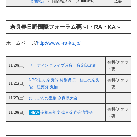
と地域」
（1階情報スペース initiate）
込要
奈良春日野国際フォーラム甍～I・RA・KA～
ホームページ/
http://www.i-ra-ka.jp/
有料/チケッ
11/20(土)
リーディングライブ詩音 音楽朗読劇
ト要
NPO法人 奈良能 特別講演 秘曲の奈良
有料/チケッ
11/21(日)
能 紅葉狩 鬼揃
ト要
11/27(土)
にっぽんの宝物 奈良県大会
有料/チケッ
11/28(日)
令和三年度 奈良金春会演能会
NEW
ト要