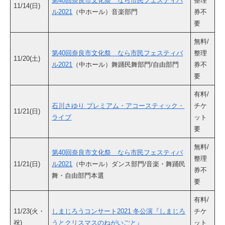
第40回奈良市文化祭 なら市民フェスティバ
整理
11/14(日)
ル2021
（中ホール）音楽部門
券不
要
無料/
第40回奈良市文化祭 なら市民フェスティバ
整理
11/20(土)
ル2021
（中ホール）舞踊民舞部門/自由部門
券不
要
有料/
石川さゆり プレミアム・アコースティック・
チケ
11/21(日)
ライブ
ット
要
無料/
第40回奈良市文化祭 なら市民フェスティバ
整理
11/21(日)
ル2021
（中ホール）ダンス部門/音楽・舞踊民
券不
舞・自由部門本選
要
有料/
11/23(火・
しまじろうコンサート2021 冬公演『しまじろ
チケ
祝)
うとクリスマスのねがいごと』
ット