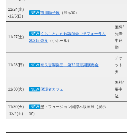
11/24(水)
市川順子展
（展示室）
NEW
-12/5(日)
無料/
くらしとおかね講演会 FPフォーラム
先着
NEW
11/27(土)
2021in奈良
（小ホール）
申込
順
チケ
11/28(日)
奈良交響楽団 第72回定期演奏会
ット
NEW
要
無料/
11/30(火)
保護者カフェ
要申
NEW
込
11/30(火)
墨・フュージョン国際木版画展（展示
NEW
-12/4(土)
室）