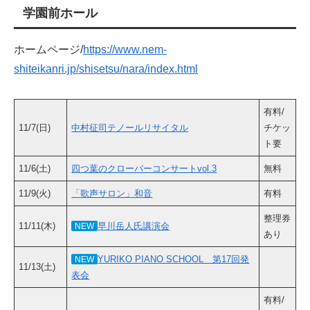
学園前ホール
ホームページ/
https://www.nem-
shiteikanri.jp/shisetsu/nara/index.html
有料/
11/7(日)
中村征司テノールリサイタル
チケッ
ト要
11/6(土)
四つ葉のクローバーコンサートvol.3
無料
11/9(火)
「歌声サロン」和音
有料
整理券
11/11(木)
早川岳人氏講演会
NEW
あり
YURIKO PIANO SCHOOL 第17回発
NEW
11/13(土)
表会
有料/