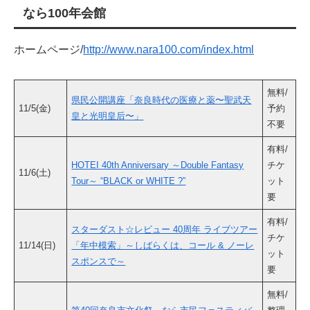
なら100年会館
ホームページ/
http://www.nara100.com/index.html
無料/
県民公開講座「奈良時代の医療と薬〜聖武天
11/5(金)
予約
皇と光明皇后〜」
不要
有料/
HOTEI 40th Anniversary ～Double Fantasy
チケ
11/6(土)
Tour～ “BLACK or WHITE ?”
ット
要
有料/
スターダスト☆レビュー 40周年 ライブツアー
チケ
11/14(日)
「年中模索」～しばらくは、コール & ノーレ
ット
スポンスで～
要
無料/