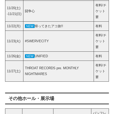
有料/チ
11/20(土)
闘争心
ケット
-11/21(日)
要
11/22(月)
帰ってきたアコ旅!!
有料
NEW
有料/チ
11/23(火)
#SWERVECITY
ケット
要
11/26(金)
UNIFIED
有料
NEW
有料/チ
THROAT RECORDS pre. MONTHLY
11/27(土)
ケット
NIGHTMARES
要
その他ホール・展示場
パンフレ