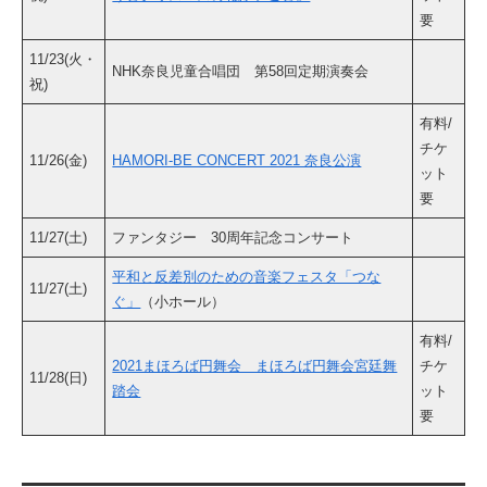
要
11/23(火・
NHK奈良児童合唱団 第58回定期演奏会
祝)
有料/
チケ
11/26(金)
HAMORI-BE CONCERT 2021 奈良公演
ット
要
11/27(土)
ファンタジー 30周年記念コンサート
平和と反差別のための音楽フェスタ「つな
11/27(土)
ぐ」
（小ホール）
有料/
2021まほろば円舞会 まほろば円舞会宮廷舞
チケ
11/28(日)
踏会
ット
要