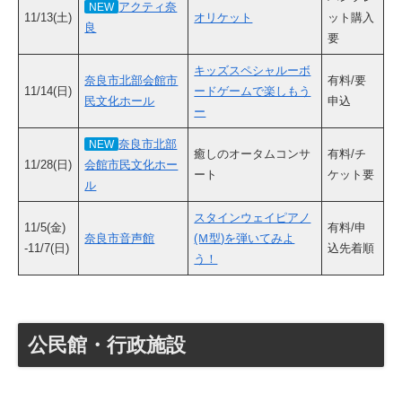
アクティ奈
NEW
11/13(土)
オリケット
ット購入
良
要
キッズスペシャルーボ
奈良市北部会館市
有料/要
11/14(日)
ードゲームで楽しもう
民文化ホール
申込
ー
奈良市北部
NEW
癒しのオータムコンサ
有料/チ
11/28(日)
会館市民文化ホー
ート
ケット要
ル
スタインウェイピアノ
11/5(金)
有料/申
奈良市音声館
(Ｍ型)を弾いてみよ
-11/7(日)
込先着順
う！
公民館・行政施設