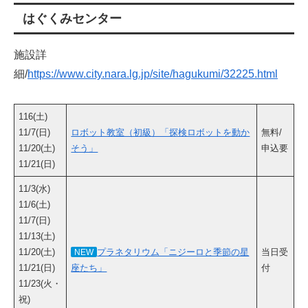
はぐくみセンター
施設詳
細/
https://www.city.nara.lg.jp/site/hagukumi/32225.html
116(土)
11/7(日)
ロボット教室（初級）「探検ロボットを動か
無料/
11/20(土)
そう」
申込要
11/21(日)
11/3(水)
11/6(土)
11/7(日)
11/13(土)
11/20(土)
プラネタリウム「ニジーロと季節の星
当日受
NEW
11/21(日)
座たち」
付
11/23(火・
祝)