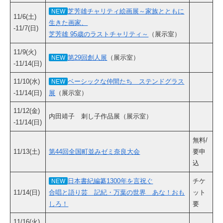
芝芳雄チャリティ絵画展～家族とともに
NEW
11/6(土)
生きた画家、
-11/7(日)
芝芳雄 95歳のラストチャリティ～
（展示室）
11/9(火)
第29回創人展
（展示室）
NEW
-11/14(日)
11/10(水)
ベーシックな仲間たち ステンドグラス
NEW
-11/14(日)
展
（展示室）
11/12(金)
内田靖子 刺し子作品展（展示室）
-11/14(日)
無料/
11/13(土)
第44回全国町並みゼミ奈良大会
要申
込
日本書紀編纂1300年を言祝ぐ
チケ
NEW
11/14(日)
合唱と語り芸 記紀・万葉の世界 あな！おも
ット
しろ！
要
11/16(火)