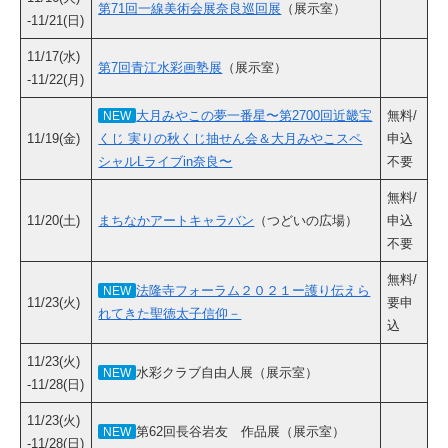
第71回一線美術会展奈良巡回展
（展示室）
-11/21(日)
11/17(水)
第7回青江水彩画塾展
（展示室）
-11/22(月)
大月みやこの夢一番星〜第2700回近畿宝
無料/
NEW
11/19(金)
くじ 実りの秋くじ抽せん会＆大月みやこスペ
申込
シャルLライブin奈良〜
不要
無料/
11/20(土)
まちなかアートキャラバン
（つどいの広場）
申込
不要
無料/
法隆寺フォーラム２０２１ー護り伝えら
NEW
11/23(火)
要申
れてきた聖徳太子信仰－
込
11/23(火)
水彩クラブ自由人展（展示室）
NEW
-11/28(日)
11/23(火)
第62回長谷岩友 作品展（展示室）
NEW
-11/28(日)