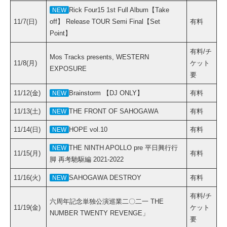
Rick Four15 1st Full Album【Take
NEW
11/7(日)
off】 Release TOUR Semi Final【Set
有料
Point】
有料/チ
Mos Tracks presents, WESTERN
11/8(月)
ケット
EXPOSURE
要
11/12(金)
Brainstorm 【DJ ONLY】
有料
NEW
11/13(土)
THE FRONT OF SAHOGAWA
有料
NEW
11/14(日)
HOPE vol.10
有料
NEW
THE NINTH APOLLO pre 平日興行行
NEW
11/15(月)
有料
脚 再考馳駆編 2021-2022
11/16(火)
SAHOGAWA DESTROY
有料
NEW
有料/チ
六周年記念単独公演巡業二〇二一 THE
11/19(金)
ケット
NUMBER TWENTY REVENGE」
要