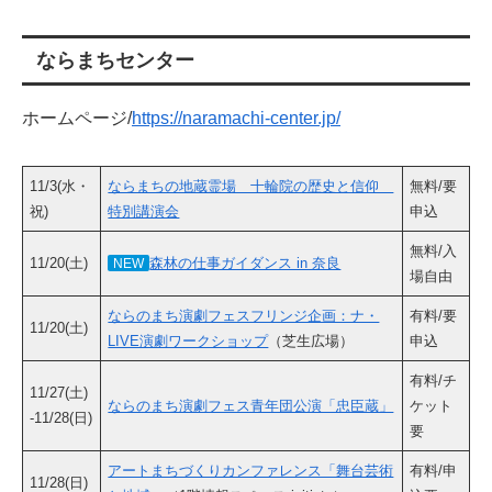
ならまちセンター
ホームページ/
https://naramachi-center.jp/
11/3(水・
ならまちの地蔵霊場 十輪院の歴史と信仰
無料/要
祝)
特別講演会
申込
無料/入
11/20(土)
森林の仕事ガイダンス in 奈良
NEW
場自由
ならのまち演劇フェスフリンジ企画：ナ・
有料/要
11/20(土)
LIVE演劇ワークショップ
（芝生広場）
申込
有料/チ
11/27(土)
ならのまち演劇フェス青年団公演「忠臣蔵」
ケット
-11/28(日)
要
アートまちづくりカンファレンス「舞台芸術
有料/申
11/28(日)