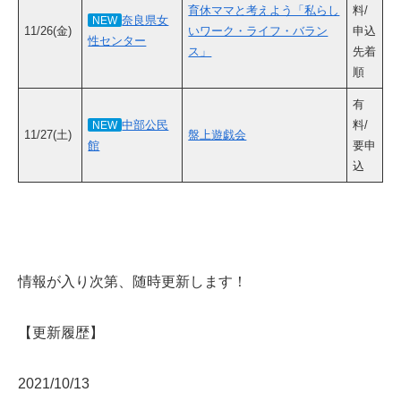
育休ママと考えよう「私らし
料/
奈良県女
NEW
11/26(金)
いワーク・ライフ・バラン
申込
性センター
ス」
先着
順
有
中部公民
料/
NEW
11/27(土)
盤上遊戯会
館
要申
込
情報が入り次第、随時更新します！
【更新履歴】
2021/10/13