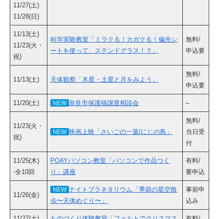
11/27(土)
11/28(日)
11/13(土)
科学実験教室「ミラクる！カガクる！偏光シ
無料/
11/23(火・
ートを使って、ステンドグラス！？」
申込要
祝)
無料/
11/13(土)
天体観察「木星・土星と月をみよう」
申込要
11/20(土)
奈良市保護猫譲渡相談会
–
NEW
無料/
11/23(火・
映画上映「さいごの一葉/にじの鳥」
当日受
NEW
祝)
付
11/25(木)
POAYパソコン教室「パソコンで作品つく
有料/
-全10回
り」講座
要申込
ナイトプラネタリウム「季節の星空散
事前申
NEW
11/26(金)
歩〜天体めぐり〜」
込み
11/27(土)
ものづくり体験教室「フェルトでクリスマス
有料/