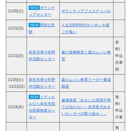
ボランテ
NEW
11/20(土)
ボランティアフェスティバル
ィアセンター
西部公民
人生100年時代をいきいき過
NEW
11/21(日)
館
ごす集い
有
料/
奈良市青少年野
森の冒険教室と森のムッレ教
11/21(日)
申込
外活動センター
室
先着
順
11/20(土)
奈良市青少年野
森のムッレ教育リーダー養成
-11/21(日)
外活動センター
講座
メディカ
無
NEW
健康講座「めまいは原因不明
ルなら奈良市総
料/
11/24(水)
では治らない～奈良医大めま
合医療検査セン
申込
いセンターの取り組み～」
ター
不要
無