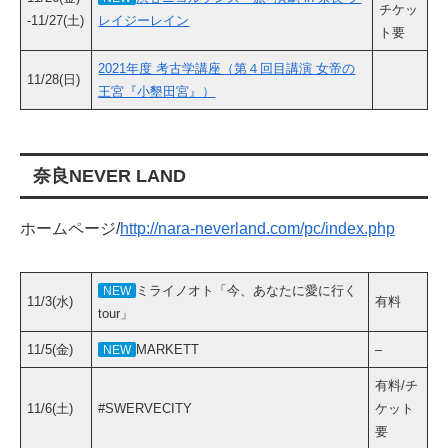
チケッ
-11/27(土)
レイジーレイン
ト要
2021年度 考古学講座（第４回目講演 女帝の
11/28(日)
王宮『小墾田宮』）
奈良NEVER LAND
ホームページ/
http://nara-neverland.com/pc/index.php
ミライノオト「今、あなたに愛に行く
NEW
11/3(水)
有料
tour」
11/5(金)
MARKETT
–
NEW
有料/チ
11/6(土)
#SWERVECITY
ケット
要