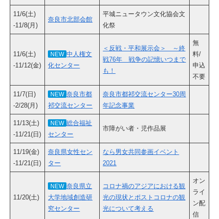
11/6(土)
平城ニュータウン文化協会文
奈良市北部会館
-11/8(月)
化祭
無
＜反戦・平和展示会＞ ～終
11/6(土)
中人権文
料/
NEW
戦76年 戦争の記憶いつまで
-11/12(金)
化センター
申込
も！
不要
11/7(日)
奈良市都
奈良市都祁交流センター30周
NEW
-2/28(月)
祁交流センター
年記念事業
11/13(土)
総合福祉
NEW
市障がい者・児作品展
-11/21(日)
センター
11/19(金)
奈良県女性セン
なら男女共同参画イベント
-11/21(日)
ター
2021
オン
奈良県立
コロナ禍のアジアにおける観
NEW
ライ
11/20(土)
大学地域創造研
光の現状とポストコロナの観
ン配
究センター
光について考える
信