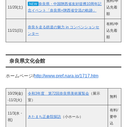
無料/申
奈良県・中国陝西省友好提携10周年記
NEW
11/20(土)
込先着
念イベント「奈良県×陝西省交流の軌跡」
順
有料/申
奈良を走る鉄道の魅力 in コンベンションセ
11/21(日)
込先着
ンター
順
奈良県文化会館
ホームページ/
http://www.pref.nara.jp/1717.htm
10/29(金)
令和3年度 第72回奈良県美術展覧会
（展示
無料
-11/2(火)
室）
有料/
11/3(水・
きたまち正倉院探訪
（小ホール）
要申
祝)
込