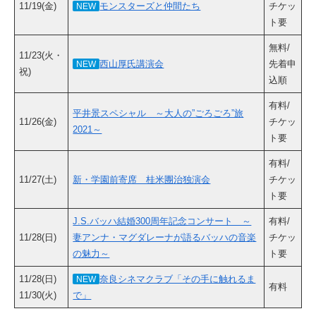
11/19(金)
モンスターズと仲間たち
チケッ
NEW
ト要
無料/
11/23(火・
西山厚氏講演会
先着申
NEW
祝)
込順
有料/
平井景スペシャル ～大人の”ごろごろ”旅
11/26(金)
チケッ
2021～
ト要
有料/
11/27(土)
新・学園前寄席 桂米團治独演会
チケッ
ト要
J.S.バッハ結婚300周年記念コンサート ～
有料/
11/28(日)
妻アンナ・マグダレーナが語るバッハの音楽
チケッ
の魅力～
ト要
11/28(日)
奈良シネマクラブ「その手に触れるま
NEW
有料
11/30(火)
で」