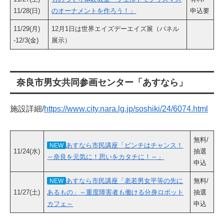
11/28(日)
のオーナメントを作ろう！」
申込要
11/29(月)
12月1日は世界エイズデーエイズ展（パネル
-12/3(金)
展示）
奈良市男女共同参画センター「あすなら」
施設詳細/
https://www.city.nara.lg.jp/soshiki/24/6074.html
無料/
あすなら市民講座「ピンチはチャンス！
NEW
11/24(水)
抽選
～奈良を元気に！思いをカタチに！～」
申込
あすなら市民講座「老若男女平等の先に
無料/
NEW
11/27(土)
あるもの」～重度障害者も働ける分身ロボット
抽選
カフェ～
申込