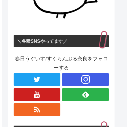
＼各種SNSやってます／
春日うぐいす/すくらんぶる奈良をフォロ
ーする