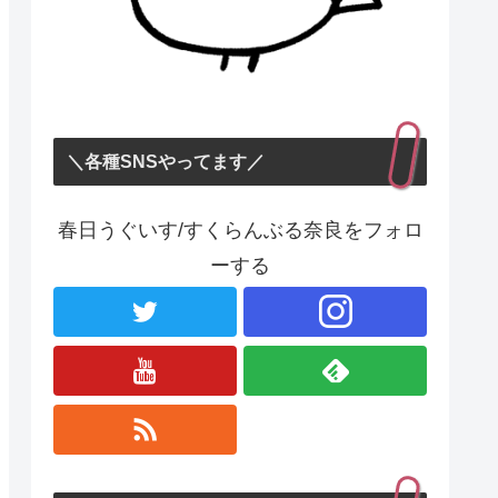
＼各種SNSやってます／
春日うぐいす/すくらんぶる奈良をフォロ
ーする