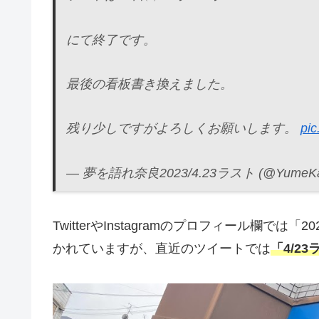
にて終了です。
最後の看板書き換えました。
残り少しですがよろしくお願いします。
pic
— 夢を語れ奈良2023/4.23ラスト (@YumeKa
TwitterやInstagramのプロフィール欄で
かれていますが、直近のツイートでは
「4/2