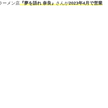
ラーメン店
『夢を語れ 奈良』
さんが
2023年4月で営業