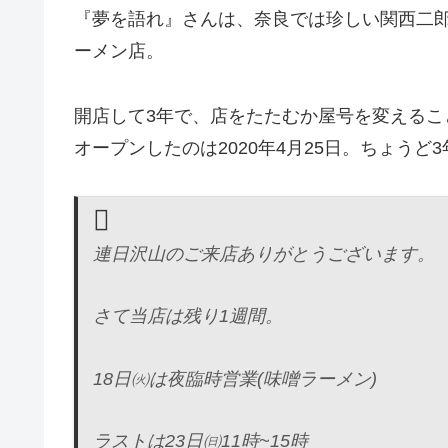
『夢を語れ』さんは、奈良では珍しい関西二
ーメン店。
開店して3年で、店をたたむか屋号を変える
オープンしたのは2020年4月25日。ちょうど
連日沢山のご来店ありがとうございます。
さて当店は残り1週間。
18日㈫は夜臨時営業(味噌ラーメン)
ラストは23日㈰11時~15時