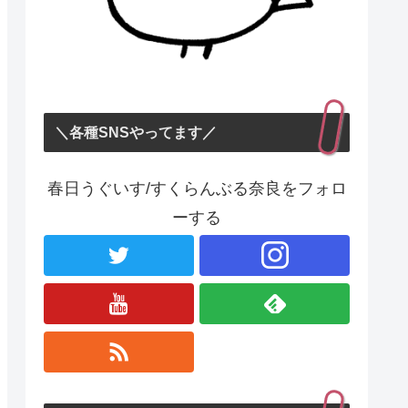
＼各種SNSやってます／
春日うぐいす/すくらんぶる奈良をフォロ
ーする