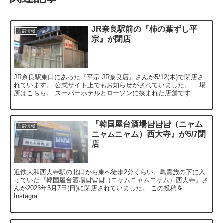
JR奈良駅前の『柿の葉ずし平
店舗情報
宗』が閉店
JR奈良駅東口にあった『平宗 JR奈良店』さんが5/12(木)で閉店さ
れています。 公式サイト上でもお知らせがされていました。 場
所はこちら。 スーパーホテルとローソンに挟まれた店舗です...
『韓国屋台酒場냠냠냠（ニャム
店舗情報
ニャムニャム）西大寺』が5/7閉
店
近鉄大和西大寺駅の北口から東へ徒歩2分くらい。鳥貴族の下に入
っていた『韓国屋台酒場냠냠냠（ニャムニャムニャム）西大寺』さ
んが2023年5月7日(日)に閉店されていました。 この投稿を
Instagra...