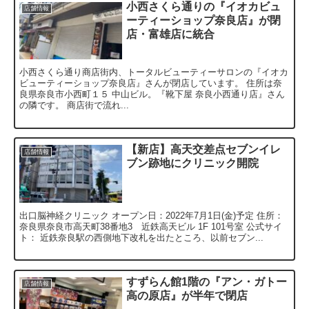
小西さくら通りの『イオカビュ
店舗情報
ーティーショップ奈良店』が閉
店・富雄店に統合
小西さくら通り商店街内、トータルビューティーサロンの『イオカ
ビューティーショップ奈良店』さんが閉店しています。 住所は奈
良県奈良市小西町１５ 中山ビル。『靴下屋 奈良小西通り店』さん
の隣です。 商店街で流れ...
【新店】高天交差点セブンイレ
店舗情報
ブン跡地にクリニック開院
出口脳神経クリニック オープン日：2022年7月1日(金)予定 住所：
奈良県奈良市高天町38番地3 近鉄高天ビル 1F 101号室 公式サイ
ト： 近鉄奈良駅の西側地下改札を出たところ、以前セブン...
すずらん館1階の『アン・ガトー
店舗情報
高の原店』が半年で閉店