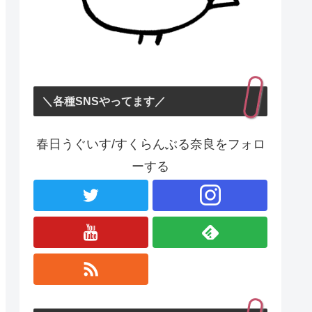
＼各種SNSやってます／
春日うぐいす/すくらんぶる奈良をフォロ
ーする