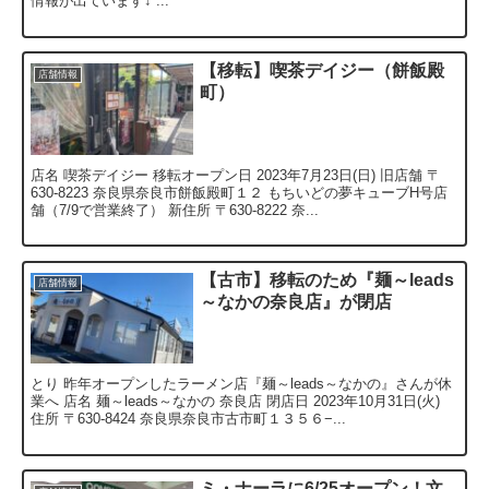
情報が出ています↓ ...
【移転】喫茶デイジー（餅飯殿
店舗情報
町）
店名 喫茶デイジー 移転オープン日 2023年7月23日(日) 旧店舗 〒
630-8223 奈良県奈良市餅飯殿町１２ もちいどの夢キューブH号店
舗（7/9で営業終了） 新住所 〒630-8222 奈...
【古市】移転のため『麺～leads
店舗情報
～なかの奈良店』が閉店
とり 昨年オープンしたラーメン店『麺～leads～なかの』さんが休
業へ 店名 麺～leads～なかの 奈良店 閉店日 2023年10月31日(火)
住所 〒630-8424 奈良県奈良市古市町１３５６−...
ミ・ナーラに6/25オープン！文