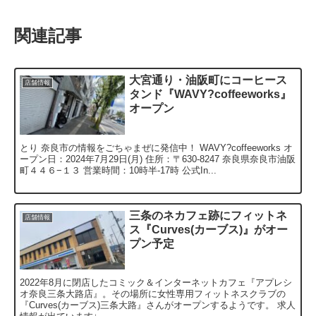
関連記事
大宮通り・油阪町にコーヒース
店舗情報
タンド『WAVY?coffeeworks』
オープン
とり 奈良市の情報をごちゃまぜに発信中！ WAVY?coffeeworks オ
ープン日：2024年7月29日(月) 住所：〒630-8247 奈良県奈良市油阪
町４４６−１３ 営業時間：10時半-17時 公式In...
三条のネカフェ跡にフィットネ
店舗情報
ス『Curves(カーブス)』がオー
プン予定
2022年8月に閉店したコミック＆インターネットカフェ『アプレシ
オ奈良三条大路店』。その場所に女性専用フィットネスクラブの
『Curves(カーブス)三条大路』さんがオープンするようです。 求人