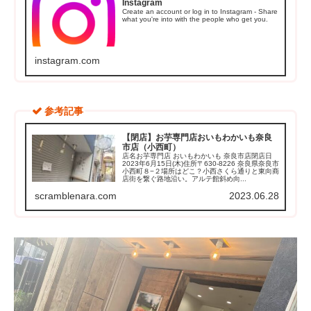
Instagram
Create an account or log in to Instagram - Share
what you're into with the people who get you.
instagram.com
参考記事
【閉店】お芋専門店おいもわかいも奈良
市店（小西町）
店名お芋専門店 おいもわかいも 奈良市店閉店日
2023年6月15日(木)住所〒630-8226 奈良県奈良市
小西町８−２場所はどこ？小西さくら通りと東向商
店街を繋ぐ路地沿い。アルテ館斜め向...
scramblenara.com
2023.06.28