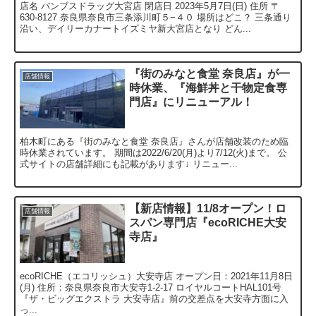
店名 バンブスドラッグ大宮店 閉店日 2023年5月7日(日) 住所 〒
630-8127 奈良県奈良市三条添川町５−４０ 場所はどこ？ 三条通り
沿い、デイリーカナートイズミヤ新大宮店となり どん...
『街のみなと食堂 奈良店』が一
店舗情報
時休業、『海鮮丼と干物定食専
門店』にリニューアル！
柏木町にある『街のみなと食堂 奈良店』さんが店舗改装のため臨
時休業されています。 期間は2022/6/20(月)より7/12(火)まで。 公
式サイトの店舗詳細にも記載があります↓ リニュー...
【新店情報】11/8オープン！ロ
店舗情報
スパン専門店『ecoRICHE大安
寺店』
ecoRICHE（エコリッシュ）大安寺店 オープン日：2021年11月8日
(月) 住所：奈良県奈良市大安寺1-2-17 ロイヤルコートHAL101号
『ザ・ビッグエクストラ 大安寺店』前の交差点を大安寺方面に入
っ...