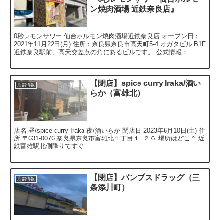
ン焼肉酒場 近鉄奈良店』
0秒レモンサワー 仙台ホルモン焼肉酒場近鉄奈良店 オープン日：
2021年11月22日(月) 住所：奈良県奈良市高天町5-4 オガタビル B1F
近鉄奈良駅前、高天交差点の角にあるビルです。 公式情報： ...
【閉店】spice curry Iraka/酒い
店舗情報
らか（富雄北）
店名 昼/spice curry Iraka 夜/酒いらか 閉店日 2023年6月10日(土) 住
所 〒631-0076 奈良県奈良市富雄北１丁目１−２６ 場所はどこ？ 近
鉄富雄駅北側降りてすぐ ...
【閉店】バンブスドラッグ（三
店舗情報
条添川町）