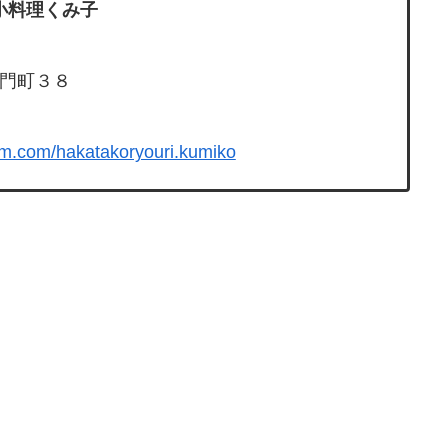
小料理くみ子
御門町３８
am.com/hakatakoryouri.kumiko