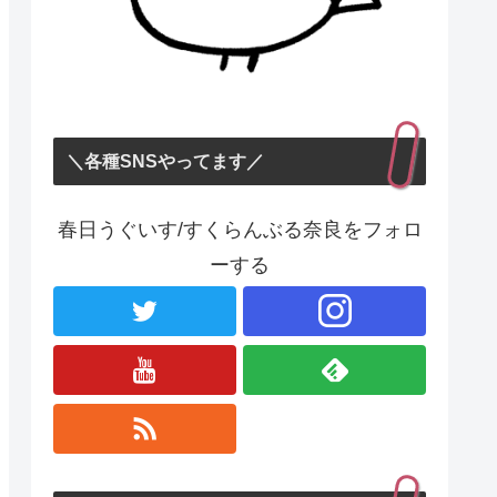
＼各種SNSやってます／
春日うぐいす/すくらんぶる奈良をフォロ
ーする