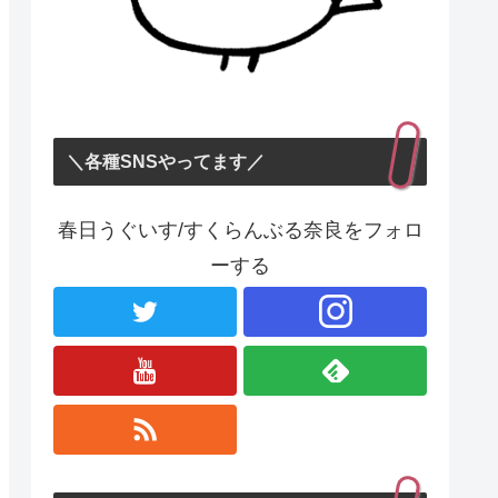
＼各種SNSやってます／
春日うぐいす/すくらんぶる奈良をフォロ
ーする