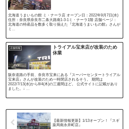
北海道うまいもの館 ミ・ナーラ店 オープン日：2022年9月7日(水)
住所：奈良県奈良市二条大路南1-3-1ミ・ナーラ1階 店舗ページ：
北海道の特産品を数多く取り揃えた『北海道うまいもの館』さんが
ミ...
トライアル宝来店が改装のため
店舗情報
休業
阪奈道路の手前、奈良市宝来にある『スーパーセンタートライアル
宝来店』さんが改装のため一時閉店されるそう。 期間は
2022/7/13(水)から8/4(木)の三週間ほど。 公式サイトに記載があり
ました。↓ ...
【最新情報更新】1/13オープン！『スギ
薬局南永井町店』