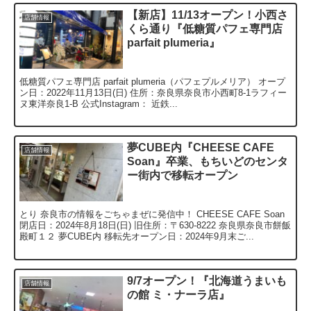
【新店】11/13オープン！小西さ
店舗情報
くら通り『低糖質パフェ専門店
parfait plumeria』
低糖質パフェ専門店 parfait plumeria（パフェプルメリア） オープ
ン日：2022年11月13日(日) 住所：奈良県奈良市小西町8-1ラフィー
ヌ東洋奈良1-B 公式Instagram： 近鉄...
夢CUBE内『CHEESE CAFE
店舗情報
Soan』卒業、もちいどのセンタ
ー街内で移転オープン
とり 奈良市の情報をごちゃまぜに発信中！ CHEESE CAFE Soan
閉店日：2024年8月18日(日) 旧住所：〒630-8222 奈良県奈良市餅飯
殿町１２ 夢CUBE内 移転先オープン日：2024年9月末ご...
9/7オープン！『北海道うまいも
店舗情報
の館 ミ・ナーラ店』