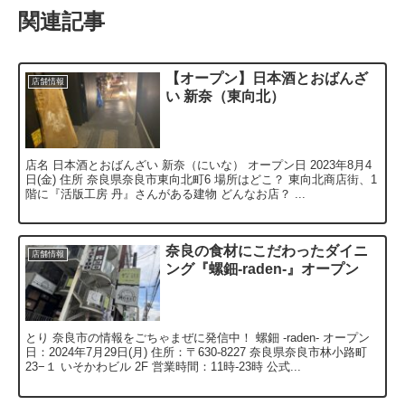
関連記事
【オープン】日本酒とおばんざ
店舗情報
い 新奈（東向北）
店名 日本酒とおばんざい 新奈（にいな） オープン日 2023年8月4
日(金) 住所 奈良県奈良市東向北町6 場所はどこ？ 東向北商店街、1
階に『活版工房 丹』さんがある建物 どんなお店？ ...
奈良の食材にこだわったダイニ
店舗情報
ング『螺鈿-raden-』オープン
とり 奈良市の情報をごちゃまぜに発信中！ 螺鈿 -raden- オープン
日：2024年7月29日(月) 住所：〒630-8227 奈良県奈良市林小路町
23−１ いそかわビル 2F 営業時間：11時-23時 公式...