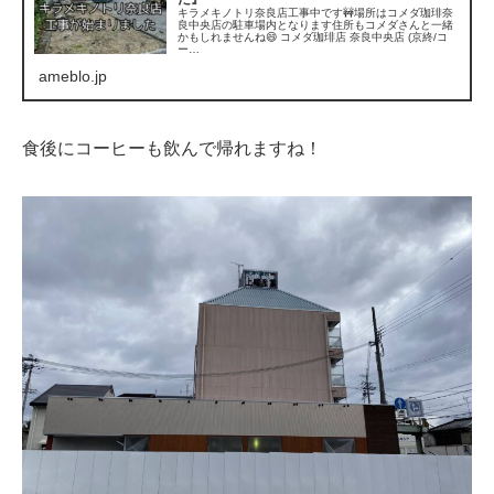
キラメキノトリ奈良店工事中です🚧場所はコメダ珈琲奈
良中央店の駐車場内となります住所もコメダさんと一緒
かもしれませんね😄 コメダ珈琲店 奈良中央店 (京終/コ
ー…
ameblo.jp
食後にコーヒーも飲んで帰れますね！