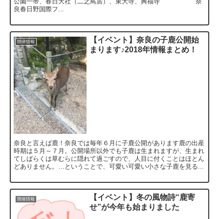
公園一帯、春日大社（二之鳥居）、東大寺、興福寺 奈
良春日野国際フ...
【イベント】奈良の子鹿公開始
開催情報
まります♪2018年情報まとめ！
奈良と言えば鹿！奈良では毎年６月に子鹿公開があります鹿の出産
時期は５月～７月。公開場所以外でも子鹿は生まれますが、生まれ
てしばらくは草むらに隠れて過ごすので、人目に付くことはほとん
どありません。…ということで、可愛い可愛い小さな子鹿を見る...
【イベント】冬の風物詩“鹿寄
開催情報
せ”が今年も始まりました