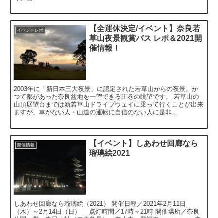
【全運休決定/イベント】奈良若
イベントレポ
草山夜景観賞バス レポ＆2021開
催情報！
2003年に「新日本三大夜景」に認定された若草山からの夜景。か
つて都があった奈良盆地を一望できる圧巻の眺望です。 若草山の
山頂展望台までは新若草山ドライブウェイに乗って行くことが出来
ますが、車がない人・山道の運転に自信のない人に是非...
【イベント】しあわせ回廊なら
開催情報
瑠璃絵2021
しあわせ回廊なら瑠璃絵（2021） 開催日程／2021年2月11日
（木）～2月14日（日） 点灯時間／17時～21時 開催場所／奈良