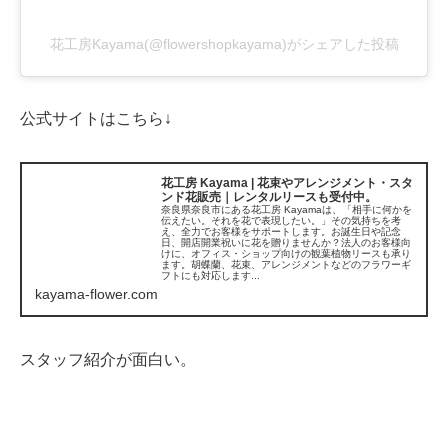
花工房Kayama(@flowershopkayama)がシェアした投稿
公式サイトはこちら↓
花工房 Kayama | 花束やアレンジメント・スタ
ンド花販売｜レンタルリースも受付中。
奈良県奈良市にある花工房 Kayamaは、「相手に何かを
伝えたい。それを花で表現したい。」その気持ちを考
え、全力でお客様をサポートします。お誕生日や記念
日、開店開業祝いに花を贈りませんか？法人のお客様向
けに、オフィス・ショップ向けの観葉植物リースも承り
ます。胡蝶蘭、花束、アレンジメントなどのフラワーギ
フトにも対応します...
kayama-flower.com
スタッフ紹介が面白い。