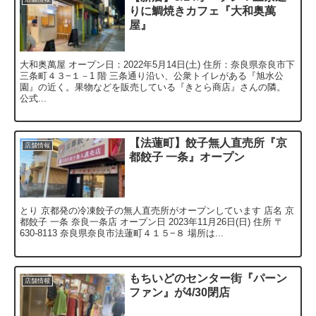
りに鯛焼きカフェ『大和奥萬
屋』
大和奥萬屋 オープン日：2022年5月14日(土) 住所：奈良県奈良市下
三条町４３−１－1 階 三条通り沿い、公衆トイレがある『旭水公
園』の近く。果物などを販売している『きとら商店』さんの隣。
公式...
【法蓮町】餃子無人直売所『京
店舗情報
都餃子 一条』オープン
とり 京都発の冷凍餃子の無人直売所がオープンしています 店名 京
都餃子 一条 奈良一条店 オープン日 2023年11月26日(日) 住所 〒
630-8113 奈良県奈良市法蓮町４１５−８ 場所は...
もちいどのセンター街『パーン
店舗情報
ファン』が4/30閉店