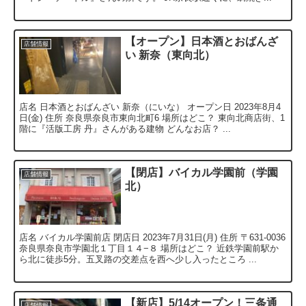
【オープン】日本酒とおばんざ
店舗情報
い 新奈（東向北）
店名 日本酒とおばんざい 新奈（にいな） オープン日 2023年8月4
日(金) 住所 奈良県奈良市東向北町6 場所はどこ？ 東向北商店街、1
階に『活版工房 丹』さんがある建物 どんなお店？ ...
【閉店】バイカル学園前（学園
店舗情報
北）
店名 バイカル学園前店 閉店日 2023年7月31日(月) 住所 〒631-0036
奈良県奈良市学園北１丁目１４−８ 場所はどこ？ 近鉄学園前駅か
ら北に徒歩5分。五叉路の交差点を西へ少し入ったところ ...
【新店】5/14オープン！三条通
店舗情報