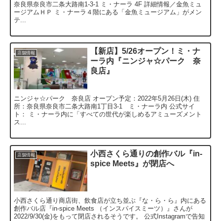
奈良県奈良市二条大路南1-3-1 ミ・ナーラ 4F 詳細情報／金魚ミュ
ージアムＨＰ ミ・ナーラ４階にある「金魚ミュージアム」がメン
テ...
【新店】5/26オープン！ミ・ナ
店舗情報
ーラ内『ニンジャ☆パーク 奈
良店』
ニンジャ☆パーク 奈良店 オープン予定：2022年5月26日(木) 住
所：奈良県奈良市二条大路南1丁目3-1 ミ・ナーラ内 公式サイ
ト： ミ・ナーラ内に「すべての世代が楽しめるアミューズメント
ス...
小西さくら通りの創作バル『in-
店舗情報
spice Meets』が閉店へ
小西さくら通り商店街、飲食店が立ち並ぶ『な・ら・ら』内にある
創作バル店『in-spice Meets （インスパイスミーツ）』さんが
2022/9/30(金)をもって閉店されるそうです。 公式Instagramで告知