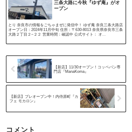
三条大路に今秋『ゆず庵』がオ
ープン
とり 奈良市の情報をごちゃまぜに発信中！ ゆず庵 奈良三条大路店
オープン日：2024年11月中旬 住所：〒630-8013 奈良県奈良市三条
大路２丁目２−２２ 営業時間：確認中 公式サイト： オ...
【新店】11/30オープン！コッペパン専
門店『ManaKoma』
【新店】プレオープン中！内侍原町『カ
フェ モカロン』
コメント