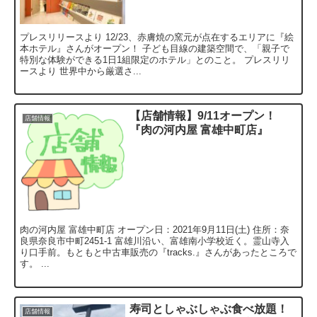
プレスリリースより 12/23、赤膚焼の窯元が点在するエリアに『絵
本ホテル』さんがオープン！ 子ども目線の建築空間で、「親子で
特別な体験ができる1日1組限定のホテル」とのこと。 プレスリリ
ースより 世界中から厳選さ...
【店舗情報】9/11オープン！
店舗情報
『肉の河内屋 富雄中町店』
肉の河内屋 富雄中町店 オープン日：2021年9月11日(土) 住所：奈
良県奈良市中町2451-1 富雄川沿い、富雄南小学校近く。霊山寺入
り口手前。もともと中古車販売の『tracks.』さんがあったところで
す。 ...
寿司としゃぶしゃぶ食べ放題！
店舗情報