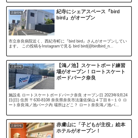
紀寺にシェアスペース『bird
店舗情報
bird』がオープン
市立奈良病院近く、西紀寺町に『bird bird』さんがオープンしてい
ます。 この投稿をInstagramで見る bird bird(@birdbird_n...
【鴻ノ池】スケートボード練習
店舗情報
場がオープン！ロートスケート
ボードパーク奈良
施設名 ロートスケートボードパーク奈良 オープン日 2023年9月24
日(日) 住所 〒630-8108 奈良県奈良市法蓮佐保山４丁目８−１０ ロ
ート奈良鴻ノ池パーク内 場所はどこ？ ロート奈良鴻ノ池パ...
赤膚山に「子どもが主役」絵本
店舗情報
ホテルがオープン！